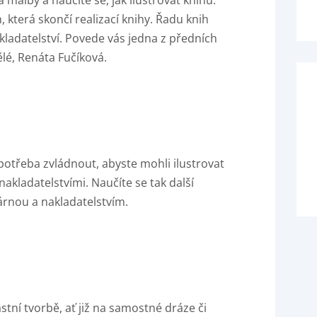
malby a naučíte se, jak ilustrovat knihu.
která skončí realizací knihy. Řadu knih
ladatelství. Povede vás jedna z předních
ělé, Renáta Fučíková.
potřeba zvládnout, abyste mohli ilustrovat
akladatelstvími. Naučíte se tak další
kárnou a nakladatelstvím.
tní tvorbě, ať již na samostné dráze či