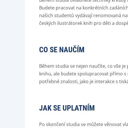
Během studia ovládnete techniky kresby a 
Budete pracovat na konkrétních zadáních, 
našich studentů vydávají renomovaná nak
českých ilustrátorek knih pro děti a dosp
CO SE NAUČÍM
Během studia se nejen naučíte, co vše je 
knihu, ale budete spolupracovat přímo s n
potřebné znalosti, jako je interakce s tis
JAK SE UPLATNÍM
Po skončení studia se můžete věnovat vlas