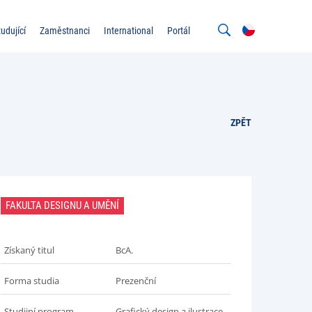
tudující
Zaměstnanci
International
Portál
ZPĚT
FAKULTA DESIGNU A UMĚNÍ
Získaný titul
BcA.
Forma studia
Prezenční
Studijní program
Grafický design a ilustrace