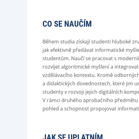
CO SE NAUČÍM
Během studia získají studenti hluboké znal
jak efektivně předávat informatické myšl
studentům. Naučí se pracovat s moderním
rozvíjet algoritmické myšlení a integrova
vzdělávacího kontextu. Kromě odborných 
a didaktických dovednostech, které jim u
studenty v rozvoji jejich digitálních komp
V rámci druhého aprobačního předmětu získ
pohled a schopnost propojovat informatik
JAK SE UPLATNÍM