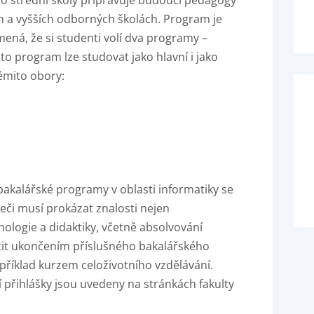
pro střední školy připravuje budoucí pedagogy
h a vyšších odborných školách. Program je
mená, že si studenti volí dva programy –
to program lze studovat jako hlavní i jako
ěmito obory:
akalářské programy v oblasti informatiky se
eči musí prokázat znalosti nejen
chologie a didaktiky, včetně absolvování
it ukončením příslušného bakalářského
příklad kurzem celoživotního vzdělávání.
přihlášky jsou uvedeny na stránkách fakulty