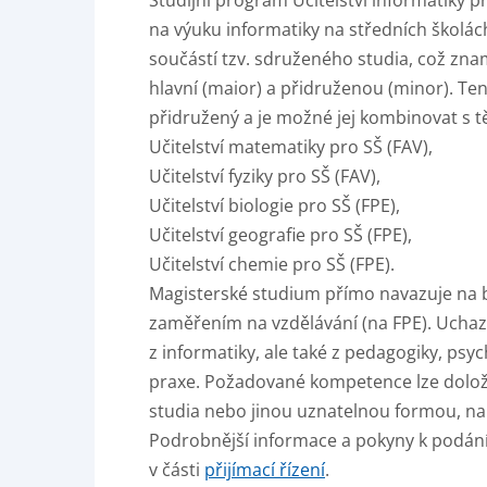
Studijní program Učitelství informatiky 
na výuku informatiky na středních školác
součástí tzv. sdruženého studia, což zna
hlavní (maior) a přidruženou (minor). Ten
přidružený a je možné jej kombinovat s t
Učitelství matematiky pro SŠ (FAV),
Učitelství fyziky pro SŠ (FAV),
Učitelství biologie pro SŠ (FPE),
Učitelství geografie pro SŠ (FPE),
Učitelství chemie pro SŠ (FPE).
Magisterské studium přímo navazuje na b
zaměřením na vzdělávání (na FPE). Uchaz
z informatiky, ale také z pedagogiky, psy
praxe. Požadované kompetence lze dolož
studia nebo jinou uznatelnou formou, na
Podrobnější informace a pokyny k podání 
v části
přijímací řízení
.