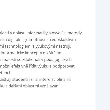
osti v oblasti informatiky a osvojí si metody,
ení a digitální gramotnost středoškolským
i technologiemi a výukovými nástroji,
t informatické koncepty do širšího
znalostí se zdokonalí v pedagogických
možní efektivně řídit výuku a podporovat
etencí.
ají studenti i širší interdisciplinární
u s dalšími oblastmi vzdělávání.