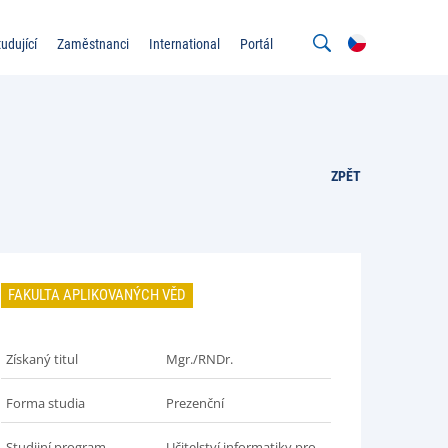
tudující
Zaměstnanci
International
Portál
ZPĚT
FAKULTA APLIKOVANÝCH VĚD
Získaný titul
Mgr./RNDr.
Forma studia
Prezenční
Studijní program
Učitelství informatiky pro