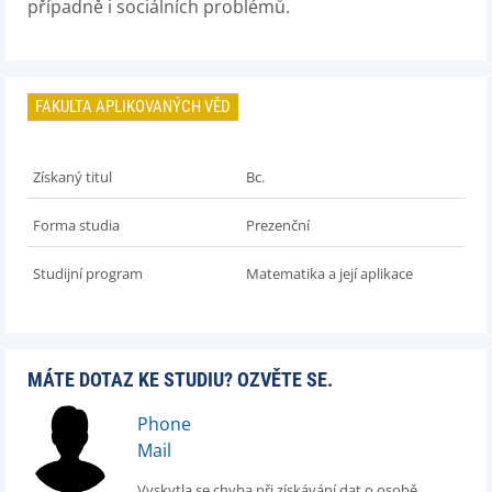
případně i sociálních problémů.
FAKULTA APLIKOVANÝCH VĚD
Získaný titul
Bc.
Forma studia
Prezenční
Studijní program
Matematika a její aplikace
MÁTE DOTAZ KE STUDIU? OZVĚTE SE.
Phone
Mail
Vyskytla se chyba při získávání dat o osobě.