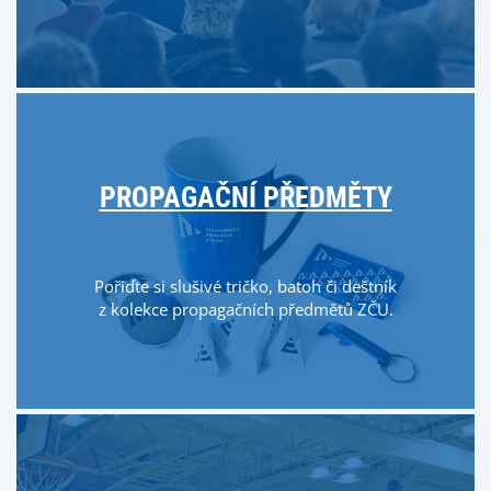
PROPAGAČNÍ PŘEDMĚTY
Pořiďte si slušivé tričko, batoh či deštník
z kolekce propagačních předmětů ZČU.