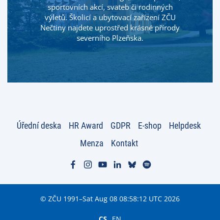
sportovních akcí, svateb či rodinných
výletů. Školicí a ubytovací zařízení ZČU
Nečtiny najdete uprostřed krásné přírody
severního Plzeňska.
Úřední deska
HR Award
GDPR
E-shop
Helpdesk
Menza
Kontakt
© ZČU 1991–Sat Aug 08 08:58:12 UTC 2026
CS
EN