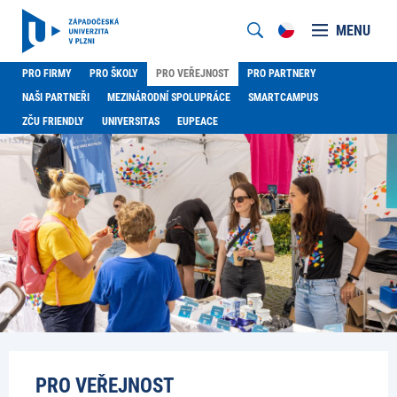
MENU
PRO FIRMY
PRO ŠKOLY
PRO VEŘEJNOST
PRO PARTNERY
NAŠI PARTNEŘI
MEZINÁRODNÍ SPOLUPRÁCE
SMARTCAMPUS
ZČU FRIENDLY
UNIVERSITAS
EUPEACE
PRO VEŘEJNOST