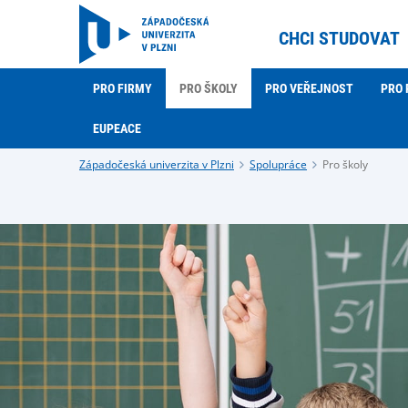
CHCI STUDOVAT
PRO FIRMY
PRO ŠKOLY
PRO VEŘEJNOST
PRO 
EUPEACE
Západočeská univerzita v Plzni
Spolupráce
Pro školy