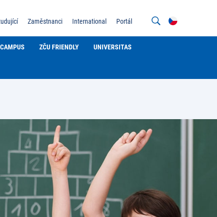
tudující
Zaměstnanci
International
Portál
CAMPUS
ZČU FRIENDLY
UNIVERSITAS