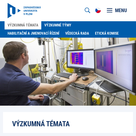
MENU
VÝZKUMNÁ TÉMATA
VÝZKUMNÉ TÝMY
HABILITAČNÍ A JMENOVACÍ ŘÍZENÍ
VĚDECKÁ RADA
ETICKÁ KOMISE
VÝZKUMNÁ TÉMATA