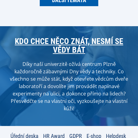
DALŠÍ TÉMATA
KDO CHCE NĚCO ZNÁT, NESMÍ SE
VĚDY BÁT
Díky naší univerzitě ožívá centrum Plzně
každoročně zábavnými Dny vědy a techniky. Co
všechno se může stát, když otevřete vědcům dveře
laboratoří a dovolíte jim provádět napínavé
experimenty na ulici, a dokonce přímo na lidech?
Přesvědčte se na vlastní oči, vyzkoušejte na vlastní
kůži!
Úřední deska
HR Award
GDPR
E-shop
Helpdesk