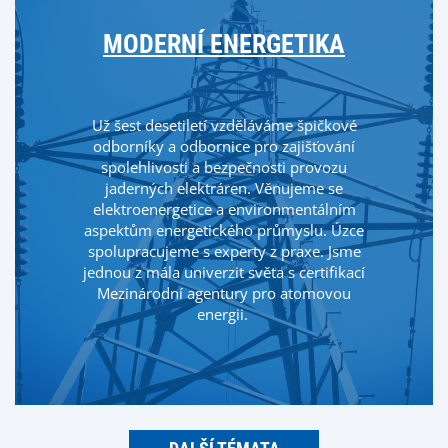
MODERNÍ ENERGETIKA
Už šest desetiletí vzděláváme špičkové
odborníky a odbornice pro zajišťování
spolehlivosti a bezpečnosti provozu
jaderných elektráren. Věnujeme se
elektroenergetice a environmentálním
aspektům energetického průmyslu. Úzce
spolupracujeme s experty z praxe. Jsme
jednou z mála univerzit světa s certifikací
Mezinárodní agentury pro atomovou
energii.