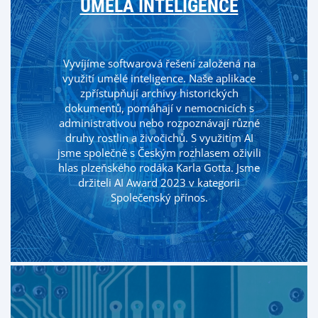
UMĚLÁ INTELIGENCE
Vyvíjíme softwarová řešení založená na
využití umělé inteligence. Naše aplikace
zpřístupňují archivy historických
dokumentů, pomáhají v nemocnicích s
administrativou nebo rozpoznávají různé
druhy rostlin a živočichů. S využitím AI
jsme společně s Českým rozhlasem oživili
hlas plzeňského rodáka Karla Gotta. Jsme
držiteli AI Award 2023 v kategorii
Společenský přínos.