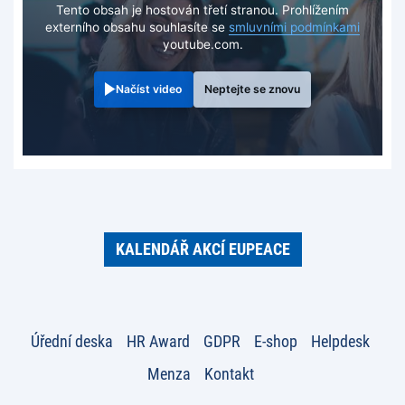
Tento obsah je hostován třetí stranou. Prohlížením
externího obsahu souhlasíte se
smluvními podmínkami
youtube.com.
Načíst video
Neptejte se znovu
KALENDÁŘ AKCÍ EUPEACE
Úřední deska
HR Award
GDPR
E-shop
Helpdesk
Menza
Kontakt