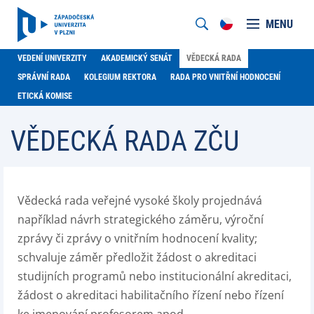
MENU
VEDENÍ UNIVERZITY
AKADEMICKÝ SENÁT
VĚDECKÁ RADA
SPRÁVNÍ RADA
KOLEGIUM REKTORA
RADA PRO VNITŘNÍ HODNOCENÍ
ETICKÁ KOMISE
VĚDECKÁ RADA ZČU
Vědecká rada veřejné vysoké školy projednává
například návrh strategického záměru, výroční
zprávy či zprávy o vnitřním hodnocení kvality;
schvaluje záměr předložit žádost o akreditaci
studijních programů nebo institucionální akreditaci,
žádost o akreditaci habilitačního řízení nebo řízení