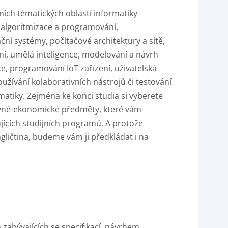
ních tématických oblastí informatiky
. algoritmizace a programování,
ní systémy, počítačové architektury a sítě,
ní, umělá inteligence, modelování a návrh
e, programování IoT zařízení, uživatelská
oužívání kolaborativních nástrojů či testování
ematiky. Zejména ke konci studia si vyberete
ávně-ekonomické předměty, které vám
ujících studijních programů. A protože
ličtina, budeme vám ji předkládat i na
 zabývajících se specifikací, návrhem,