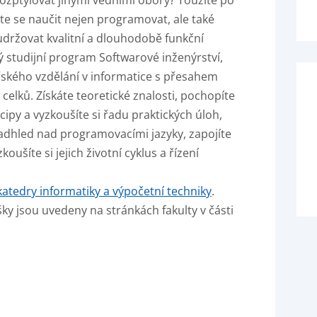
 rozptylovat jinými vědními obory? Toužíte po
e se naučit nejen programovat, ale také
 udržovat kvalitní a dlouhodobě funkční
 studijní program Softwarové inženýrství,
ského vzdělání v informatice s přesahem
celků. Získáte teoretické znalosti, pochopíte
ipy a vyzkoušíte si řadu praktických úloh,
e nadhled nad programovacími jazyky, zapojíte
ušíte si jejich životní cyklus a řízení
atedry informatiky a výpočetní techniky
.
ky jsou uvedeny na stránkách fakulty v části