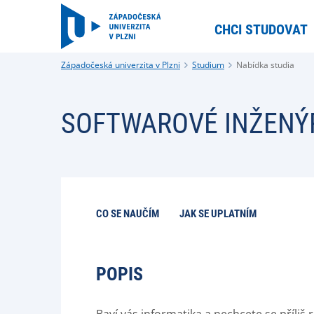
CHCI STUDOVAT
Západočeská univerzita v Plzni
Studium
Nabídka studia
SOFTWAROVÉ INŽENÝ
CO SE NAUČÍM
JAK SE UPLATNÍM
POPIS