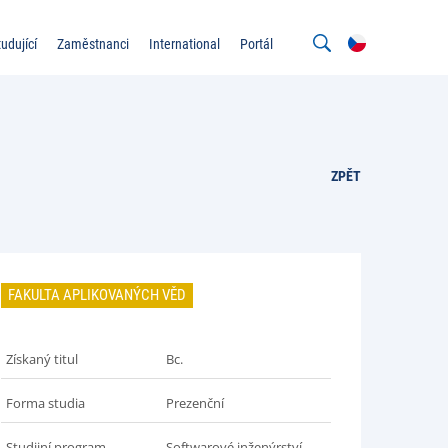
tudující
Zaměstnanci
International
Portál
ZPĚT
FAKULTA APLIKOVANÝCH VĚD
Získaný titul
Bc.
Forma studia
Prezenční
Studijní program
Softwarové inženýrství