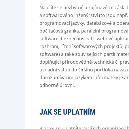
Naučíte se nezbytné a zajímavé ze základ
a softwarového inženýrství (to jsou např
programovací jazyky, databázové a operač
počítačová grafika, paralelní programová
software, bezpečnost v IT, webové aplikac
rozhraní, řízení softwarových projektů, p
software) a také souvisejících partií mat
doplňující přírodovědně-technické či pr
usnadní vstup do širšího portfolia navaz
dorozumívacím jazykem informatiky je ang
odborné úrovni.
JAK SE UPLATNÍM
V praxi se uplatníte ve všech organizacích