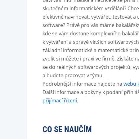
Baví vás informatika a nechcete se příliš
skutečném informatickém vzdělání? Chcet
efektivně navrhovat, vytvářet, testovat a
software? Právě pro vás máme bakalářský
kde se vám dostane komplexního bakalář
k vytváření a správě větších softwarových 
základní informatické a matematické princ
zvolit si můžete i praxi ve firmě. Získát
se do reálných softwarových projektů, vyzko
a budete pracovat v týmu.
Podrobnější informace najdete na
webu k
Další informace a pokyny k podání přihláš
přijímací řízení
.
CO SE NAUČÍM