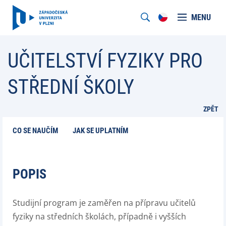
MENU
UČITELSTVÍ FYZIKY PRO
STŘEDNÍ ŠKOLY
ZPĚT
CO SE NAUČÍM
JAK SE UPLATNÍM
POPIS
Studijní program je zaměřen na přípravu učitelů
fyziky na středních školách, případně i vyšších