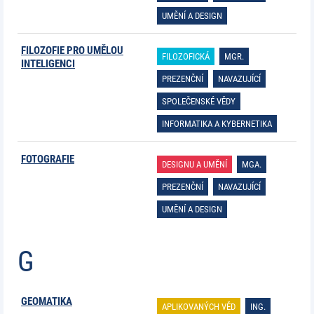
UMĚNÍ A DESIGN
FILOZOFIE PRO UMĚLOU
FILOZOFICKÁ
MGR.
INTELIGENCI
PREZENČNÍ
NAVAZUJÍCÍ
SPOLEČENSKÉ VĚDY
INFORMATIKA A KYBERNETIKA
FOTOGRAFIE
DESIGNU A UMĚNÍ
MGA.
PREZENČNÍ
NAVAZUJÍCÍ
UMĚNÍ A DESIGN
G
GEOMATIKA
APLIKOVANÝCH VĚD
ING.