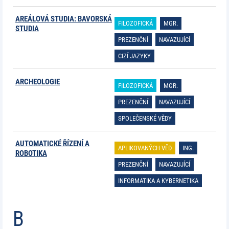
AREÁLOVÁ STUDIA: BAVORSKÁ
FILOZOFICKÁ
MGR.
STUDIA
PREZENČNÍ
NAVAZUJÍCÍ
CIZÍ JAZYKY
ARCHEOLOGIE
FILOZOFICKÁ
MGR.
PREZENČNÍ
NAVAZUJÍCÍ
SPOLEČENSKÉ VĚDY
AUTOMATICKÉ ŘÍZENÍ A
APLIKOVANÝCH VĚD
ING.
ROBOTIKA
PREZENČNÍ
NAVAZUJÍCÍ
INFORMATIKA A KYBERNETIKA
B