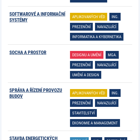
SOFTWAROVÉ A INFORMAČNÍ
APLIKOVANÝCH VĚD
ING.
SYSTÉMY
PREZENČNÍ
NAVAZUJÍCÍ
INFORMATIKA A KYBERNETIKA
SOCHA A PROSTOR
DESIGNU A UMĚNÍ
MGA.
PREZENČNÍ
NAVAZUJÍCÍ
UMĚNÍ A DESIGN
SPRÁVA A ŘÍZENÍ PROVOZU
APLIKOVANÝCH VĚD
ING.
BUDOV
PREZENČNÍ
NAVAZUJÍCÍ
STAVITELSTVÍ
EKONOMIE A MANAGEMENT
STAVBA ENERGETICKÝCH