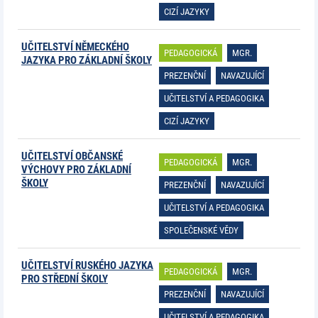
CIZÍ JAZYKY
UČITELSTVÍ NĚMECKÉHO
PEDAGOGICKÁ
MGR.
JAZYKA PRO ZÁKLADNÍ ŠKOLY
PREZENČNÍ
NAVAZUJÍCÍ
UČITELSTVÍ A PEDAGOGIKA
CIZÍ JAZYKY
UČITELSTVÍ OBČANSKÉ
PEDAGOGICKÁ
MGR.
VÝCHOVY PRO ZÁKLADNÍ
ŠKOLY
PREZENČNÍ
NAVAZUJÍCÍ
UČITELSTVÍ A PEDAGOGIKA
SPOLEČENSKÉ VĚDY
UČITELSTVÍ RUSKÉHO JAZYKA
PEDAGOGICKÁ
MGR.
PRO STŘEDNÍ ŠKOLY
PREZENČNÍ
NAVAZUJÍCÍ
UČITELSTVÍ A PEDAGOGIKA