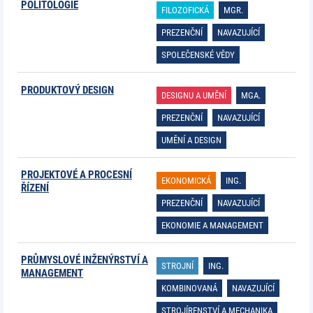
POLITOLOGIE
FILOZOFICKÁ
MGR.
PREZENČNÍ
NAVAZUJÍCÍ
SPOLEČENSKÉ VĚDY
PRODUKTOVÝ DESIGN
DESIGNU A UMĚNÍ
MGA.
PREZENČNÍ
NAVAZUJÍCÍ
UMĚNÍ A DESIGN
PROJEKTOVÉ A PROCESNÍ
EKONOMICKÁ
ING.
ŘÍZENÍ
PREZENČNÍ
NAVAZUJÍCÍ
EKONOMIE A MANAGEMENT
PRŮMYSLOVÉ INŽENÝRSTVÍ A
STROJNÍ
ING.
MANAGEMENT
KOMBINOVANÁ
NAVAZUJÍCÍ
STROJÍRENSTVÍ A MECHANIKA