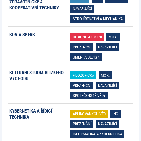
ZDRAVOTNICKÉ A
KOOPERATIVNÍ TECHNIKY
NAVAZUJÍCÍ
STROJÍRENSTVÍ A MECHANIKA
KOV A ŠPERK
DESIGNU A UMĚNÍ
MGA.
PREZENČNÍ
NAVAZUJÍCÍ
UMĚNÍ A DESIGN
KULTURNÍ STUDIA BLÍZKÉHO
FILOZOFICKÁ
MGR.
VÝCHODU
PREZENČNÍ
NAVAZUJÍCÍ
SPOLEČENSKÉ VĚDY
KYBERNETIKA A ŘÍDICÍ
APLIKOVANÝCH VĚD
ING.
TECHNIKA
PREZENČNÍ
NAVAZUJÍCÍ
INFORMATIKA A KYBERNETIKA