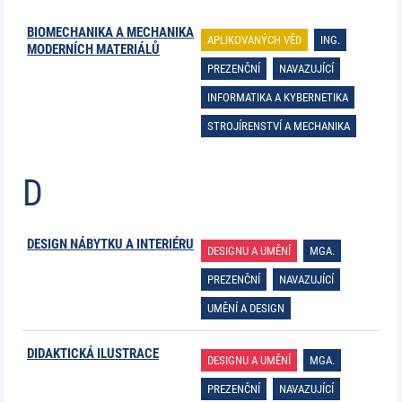
BIOMECHANIKA A MECHANIKA
APLIKOVANÝCH VĚD
ING.
MODERNÍCH MATERIÁLŮ
PREZENČNÍ
NAVAZUJÍCÍ
INFORMATIKA A KYBERNETIKA
STROJÍRENSTVÍ A MECHANIKA
D
DESIGN NÁBYTKU A INTERIÉRU
DESIGNU A UMĚNÍ
MGA.
PREZENČNÍ
NAVAZUJÍCÍ
UMĚNÍ A DESIGN
DIDAKTICKÁ ILUSTRACE
DESIGNU A UMĚNÍ
MGA.
PREZENČNÍ
NAVAZUJÍCÍ