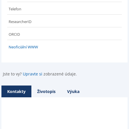
Telefon
ResearcherID
ORCID
Neoficiální WWW
Jste to vy?
Upravte si
zobrazené údaje.
Kontakty
Životopis
Výuka