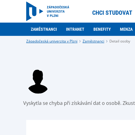
CHCI STUDOVAT
ZAMĚSTNANCI
INTRANET
BENEFITY
MENZA
Západočeská univerzita v Plzni
Zaměstnanci
Detail osoby
Vyskytla se chyba při získávání dat o osobě. Zku