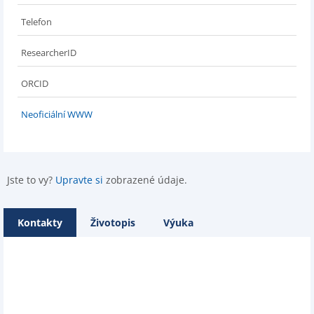
Telefon
ResearcherID
ORCID
Neoficiální WWW
Jste to vy?
Upravte si
zobrazené údaje.
Kontakty
Životopis
Výuka