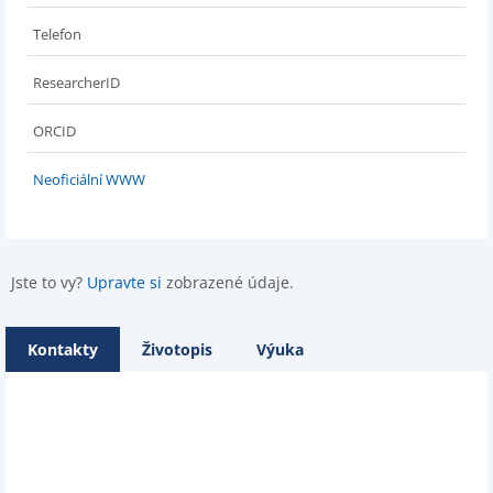
Telefon
ResearcherID
ORCID
Neoficiální WWW
Jste to vy?
Upravte si
zobrazené údaje.
Kontakty
Životopis
Výuka