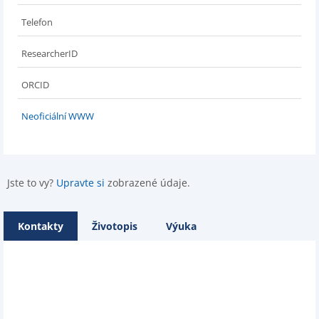
Telefon
ResearcherID
ORCID
Neoficiální WWW
Jste to vy?
Upravte si
zobrazené údaje.
Kontakty
Životopis
Výuka