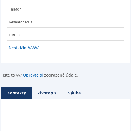
Telefon
ResearcherID
ORCID
Neoficiální WWW
Jste to vy?
Upravte si
zobrazené údaje.
Kontakty
Životopis
Výuka