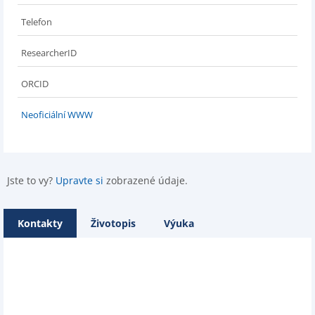
Telefon
ResearcherID
ORCID
Neoficiální WWW
Jste to vy?
Upravte si
zobrazené údaje.
Kontakty
Životopis
Výuka