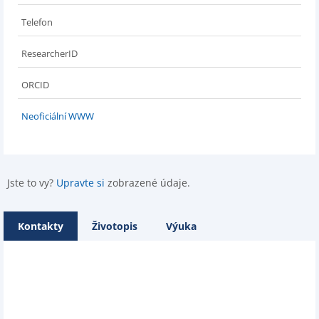
Telefon
ResearcherID
ORCID
Neoficiální WWW
Jste to vy?
Upravte si
zobrazené údaje.
Kontakty
Životopis
Výuka