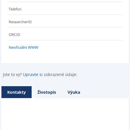
Telefon
ResearcherID
ORCID
Neoficiální WWW
Jste to vy?
Upravte si
zobrazené údaje.
Kontakty
Životopis
Výuka