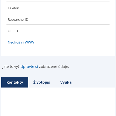
Telefon
ResearcherID
ORCID
Neoficiální WWW
Jste to vy?
Upravte si
zobrazené údaje.
Kontakty
Životopis
Výuka