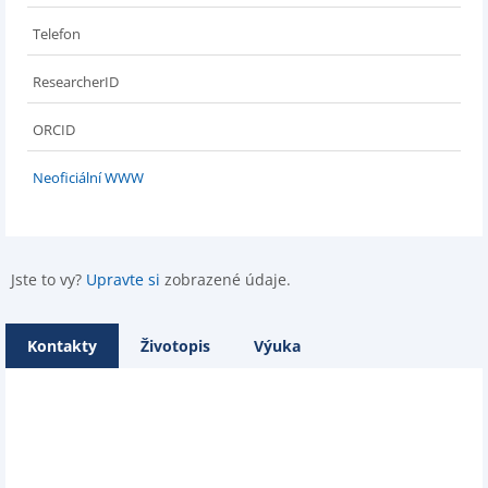
Telefon
ResearcherID
ORCID
Neoficiální WWW
Jste to vy?
Upravte si
zobrazené údaje.
Kontakty
Životopis
Výuka