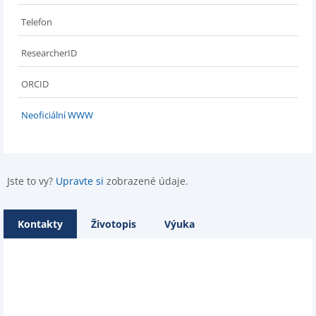
Telefon
ResearcherID
ORCID
Neoficiální WWW
Jste to vy?
Upravte si
zobrazené údaje.
Kontakty
Životopis
Výuka