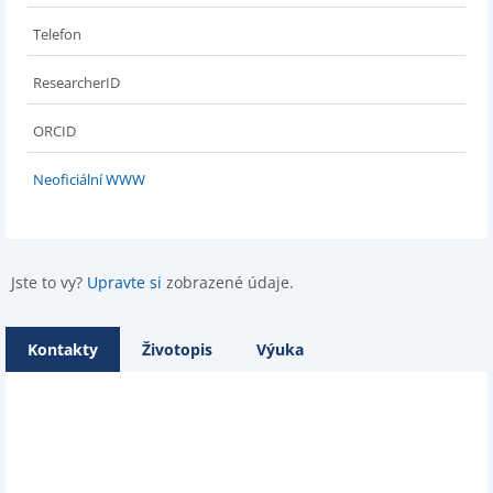
Telefon
ResearcherID
ORCID
Neoficiální WWW
Jste to vy?
Upravte si
zobrazené údaje.
Kontakty
Životopis
Výuka