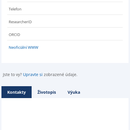
Telefon
ResearcherID
ORCID
Neoficiální WWW
Jste to vy?
Upravte si
zobrazené údaje.
Kontakty
Životopis
Výuka