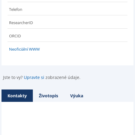
Telefon
ResearcherID
ORCID
Neoficiální WWW
Jste to vy?
Upravte si
zobrazené údaje.
Kontakty
Životopis
Výuka