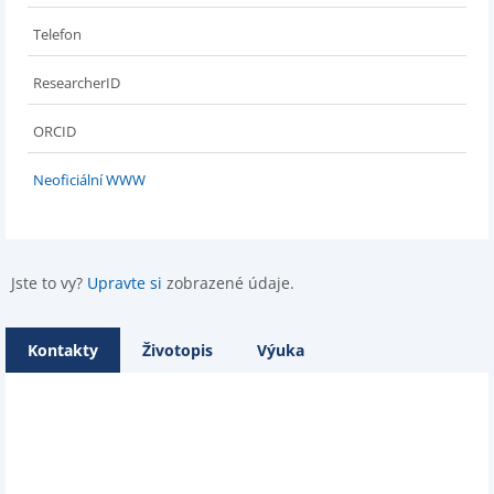
Telefon
ResearcherID
ORCID
Neoficiální WWW
Jste to vy?
Upravte si
zobrazené údaje.
Kontakty
Životopis
Výuka