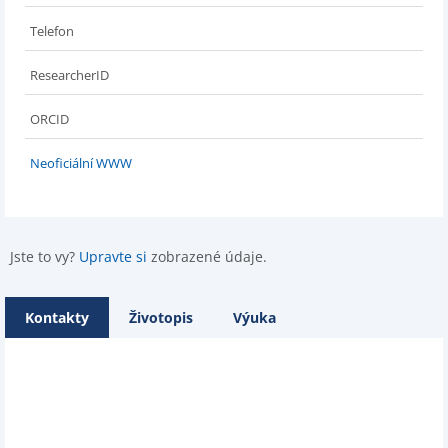
Telefon
ResearcherID
ORCID
Neoficiální WWW
Jste to vy?
Upravte si
zobrazené údaje.
Kontakty
Životopis
Výuka