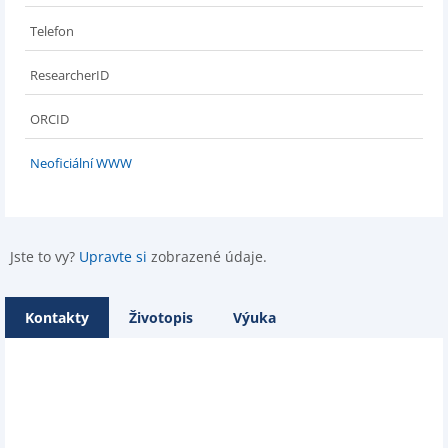
Telefon
ResearcherID
ORCID
Neoficiální WWW
Jste to vy?
Upravte si
zobrazené údaje.
Kontakty
Životopis
Výuka