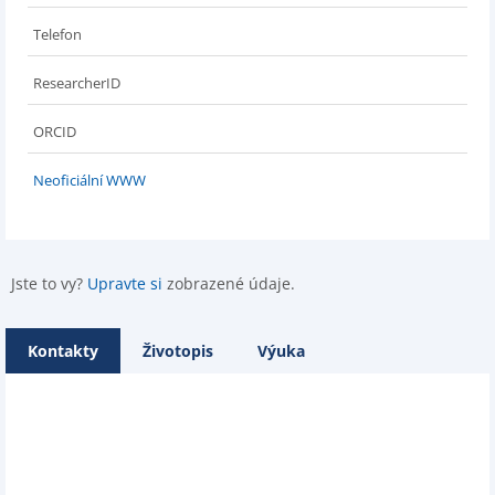
Telefon
ResearcherID
ORCID
Neoficiální WWW
Jste to vy?
Upravte si
zobrazené údaje.
Kontakty
Životopis
Výuka