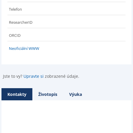
Telefon
ResearcherID
ORCID
Neoficiální WWW
Jste to vy?
Upravte si
zobrazené údaje.
Kontakty
Životopis
Výuka