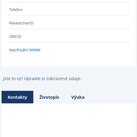
Telefon
ResearcherID
ORCID
Neoficiální WWW
Jste to vy?
Upravte si
zobrazené údaje.
Kontakty
Životopis
Výuka