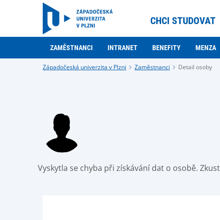
CHCI STUDOVAT
ZAMĚSTNANCI
INTRANET
BENEFITY
MENZA
Západočeská univerzita v Plzni
Zaměstnanci
Detail osoby
Vyskytla se chyba při získávání dat o osobě. Zku