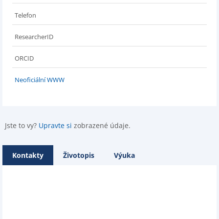
Telefon
ResearcherID
ORCID
Neoficiální WWW
Jste to vy?
Upravte si
zobrazené údaje.
Kontakty
Životopis
Výuka