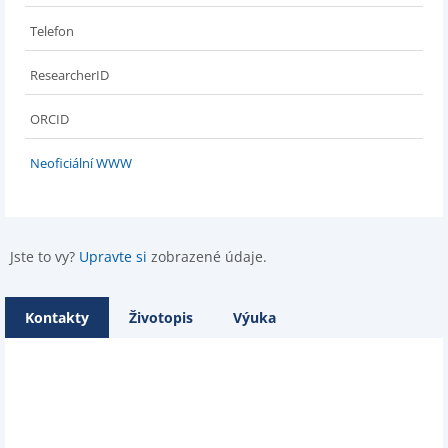
Telefon
ResearcherID
ORCID
Neoficiální WWW
Jste to vy?
Upravte si
zobrazené údaje.
Kontakty
Životopis
Výuka