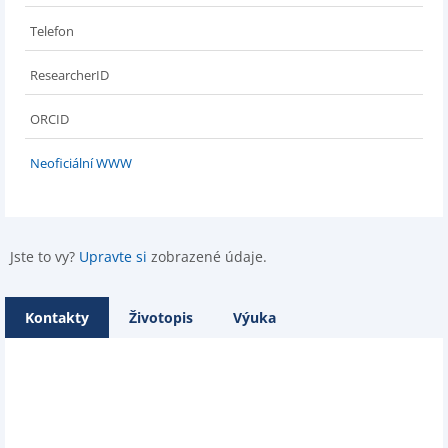
Telefon
ResearcherID
ORCID
Neoficiální WWW
Jste to vy?
Upravte si
zobrazené údaje.
Kontakty
Životopis
Výuka