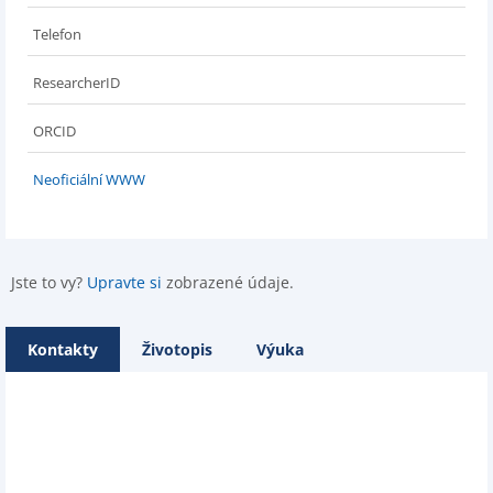
Telefon
ResearcherID
ORCID
Neoficiální WWW
Jste to vy?
Upravte si
zobrazené údaje.
Kontakty
Životopis
Výuka