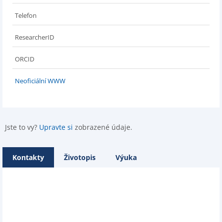
Telefon
ResearcherID
ORCID
Neoficiální WWW
Jste to vy?
Upravte si
zobrazené údaje.
Kontakty
Životopis
Výuka