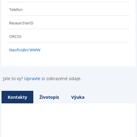
Telefon
ResearcherID
ORCID
Neoficiální WWW
Jste to vy?
Upravte si
zobrazené údaje.
Kontakty
Životopis
Výuka