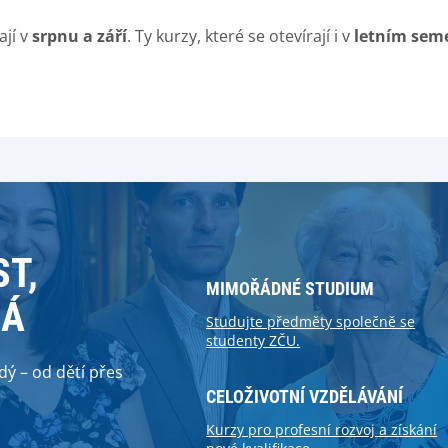
ají v
srpnu a září
. Ty kurzy, které se otevírají i v
letním sem
ST,
MIMOŘÁDNÉ STUDIUM
MÁ
Studujte předměty společně se
studenty ZČU.
ý – od dětí přes
CELOŽIVOTNÍ VZDĚLÁVÁNÍ
Kurzy pro profesní rozvoj a získání