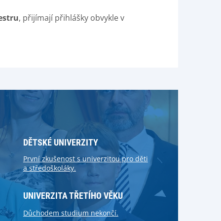
estru
, přijímají přihlášky obvykle v
DĚTSKÉ UNIVERZITY
První zkušenost s univerzitou pro děti
a středoškoláky.
UNIVERZITA TŘETÍHO VĚKU
Důchodem studium nekončí.