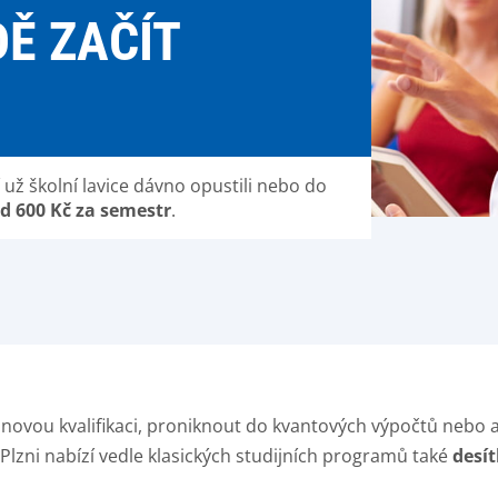
DĚ ZAČÍT
ří už školní lavice dávno opustili nebo do
d 600 Kč za semestr
.
 novou kvalifikaci, proniknout do kvantových výpočtů nebo a
Plzni nabízí vedle klasických studijních programů také
desí