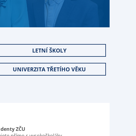
LETNÍ ŠKOLY
UNIVERZITA TŘETÍHO VĚKU
tudenty ZČU
ete přímo s vysokoškoláky.