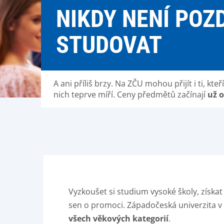
NIKDY NENÍ POZ
STUDOVAT
A ani příliš brzy. Na ZČU mohou přijít i ti, kte
nich teprve míří. Ceny předmětů začínají
už o
Vyzkoušet si studium vysoké školy, získat
sen o promoci. Západočeská univerzita v 
všech věkových kategorií
.