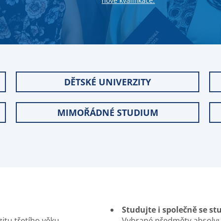
nové kvalifikace.
DĚTSKÉ UNIVERZITY
MIMOŘÁDNÉ STUDIUM
Studujte i společně se s
tu třetího věku.
Vybrané předměty absolvuj