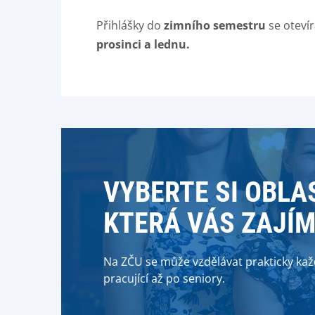
Přihlášky do
zimního semestru
se otevír
prosinci a lednu.
VYBERTE SI OBLA
KTERÁ VÁS ZAJÍ
Na ZČU se může vzdělávat prakticky každ
pracující až po seniory.