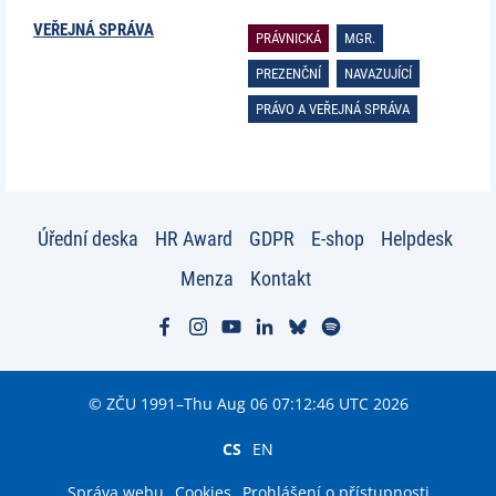
VEŘEJNÁ SPRÁVA
PRÁVNICKÁ
MGR.
PREZENČNÍ
NAVAZUJÍCÍ
PRÁVO A VEŘEJNÁ SPRÁVA
Úřední deska
HR Award
GDPR
E-shop
Helpdesk
Menza
Kontakt
© ZČU 1991–Thu Aug 06 07:12:46 UTC 2026
CS
EN
Správa webu
Cookies
Prohlášení o přístupnosti