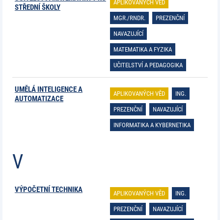
APLIKOVANÝCH VĚD
STŘEDNÍ ŠKOLY
MGR./RNDR.
PREZENČNÍ
NAVAZUJÍCÍ
MATEMATIKA A FYZIKA
UČITELSTVÍ A PEDAGOGIKA
UMĚLÁ INTELIGENCE A
APLIKOVANÝCH VĚD
ING.
AUTOMATIZACE
PREZENČNÍ
NAVAZUJÍCÍ
INFORMATIKA A KYBERNETIKA
V
VÝPOČETNÍ TECHNIKA
APLIKOVANÝCH VĚD
ING.
PREZENČNÍ
NAVAZUJÍCÍ