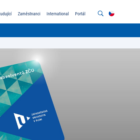
tudující
Zaměstnanci
International
Portál