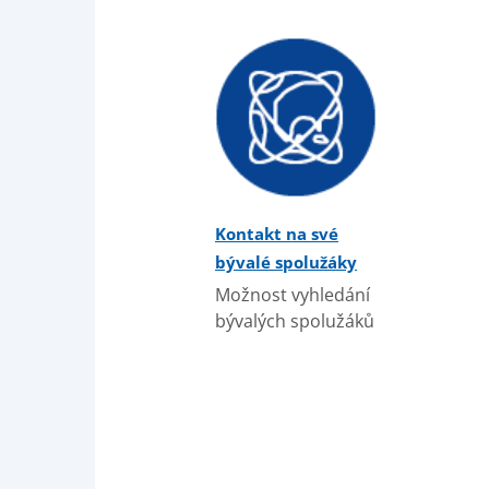
Kontakt na své
bývalé spolužáky
Možnost vyhledání
bývalých spolužáků