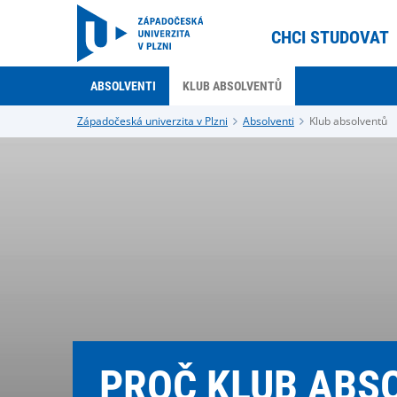
CHCI STUDOVAT
ABSOLVENTI
KLUB ABSOLVENTŮ
Západočeská univerzita v Plzni
Absolventi
Klub absolventů
PROČ KLUB ABS