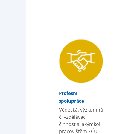
Profesní
spolupráce
Vědecká, výzkumná
či vzdělávací
činnost s jakýmkoli
pracovištěm ZČU