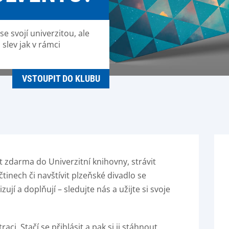
se svojí univerzitou, ale
slev jak v rámci
VSTOUPIT DO KLUBU
t zdarma do Univerzitní knihovny, strávit
inech či navštívit plzeňské divadlo se
lizují a doplňují – sledujte nás a užijte si svoje
ci. Stačí se přihlásit a pak si ji stáhnout