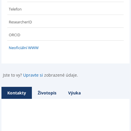
Telefon
ResearcherID
ORCID
Neoficiální WWW
Jste to vy?
Upravte si
zobrazené údaje.
Kontakty
Životopis
Výuka