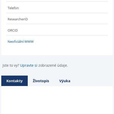
Telefon
ResearcherID
ORCID
Neoficiální WWW
Jste to vy?
Upravte si
zobrazené údaje.
Kontakty
Životopis
Výuka