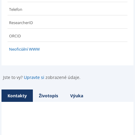
Telefon
ResearcherID
ORCID
Neoficiální WWW
Jste to vy?
Upravte si
zobrazené údaje.
Kontakty
Životopis
Výuka