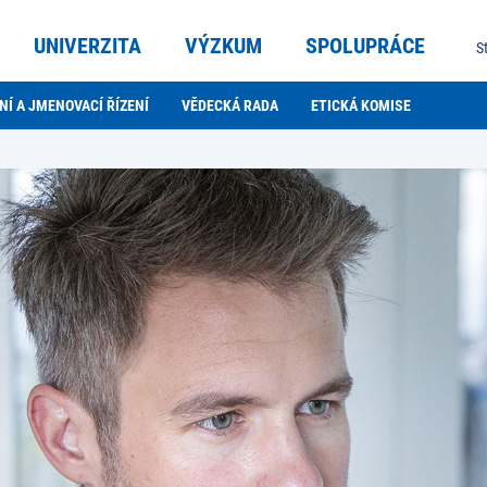
UNIVERZITA
VÝZKUM
SPOLUPRÁCE
S
NÍ A JMENOVACÍ ŘÍZENÍ
VĚDECKÁ RADA
ETICKÁ KOMISE