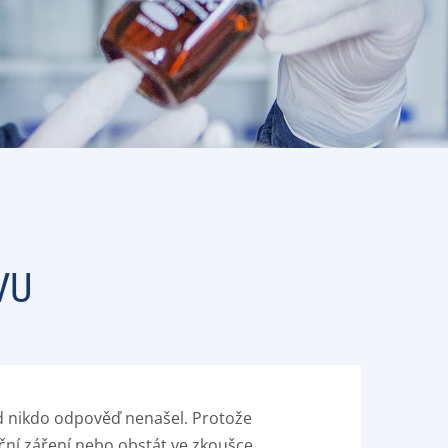
VU
d nikdo odpověď nenašel. Protože
eční záření nebo obstát ve zkoušce