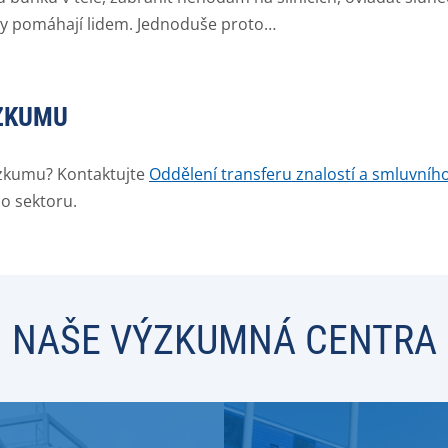
vy pomáhají lidem. Jednoduše proto…
ÝZKUMU
ýzkumu? Kontaktujte
Oddělení transferu znalostí a smluvní
o sektoru.
NAŠE VÝZKUMNÁ CENTRA