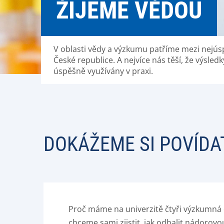
ŽIJEME VĚDOU
V oblasti vědy a výzkumu patříme mezi nejúsp
České republice. A nejvíce nás těší, že výsled
úspěšně využívány v praxi.
DOKÁŽEME SI POVÍDAT
Proč máme na univerzitě čtyři výzkumná 
chceme sami zjistit, jak odhalit nádorovo