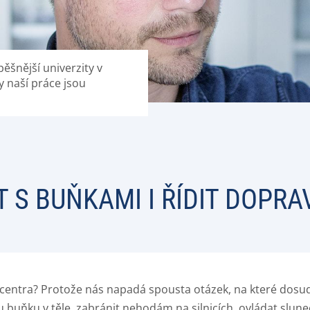
ěšnější univerzity v
ky naší práce jsou
 S BUŇKAMI I ŘÍDIT DOPRA
centra? Protože nás napadá spousta otázek, na které dosu
u buňku v těle, zabránit nehodám na silnicích, ovládat slun