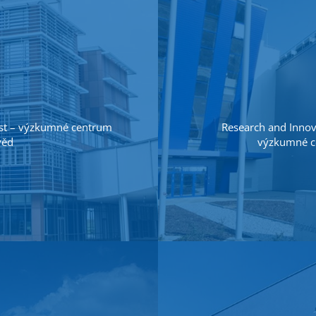
ost – výzkumné centrum
Research and Innova
věd
výzkumné ce