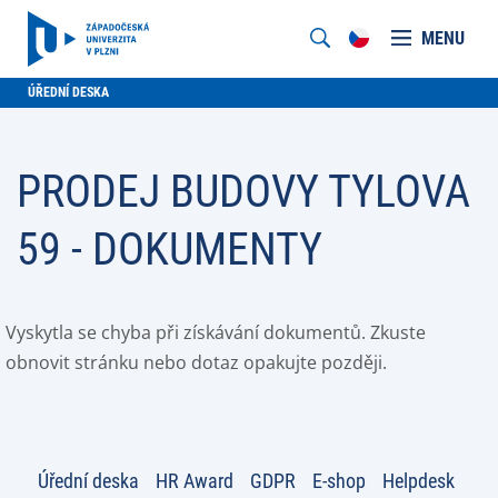
MENU
ÚŘEDNÍ DESKA
PRODEJ BUDOVY TYLOVA
59 - DOKUMENTY
Vyskytla se chyba při získávání dokumentů. Zkuste
obnovit stránku nebo dotaz opakujte později.
Úřední deska
HR Award
GDPR
E-shop
Helpdesk