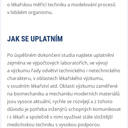
o lékařskou měřící techniku a modelování procesů
v lidském organismu.
JAK SE UPLATNÍM
Po úspěšném dokončení studia najdete uplatnění
zejména ve výpočtových laboratořích, ve vývoji
a výzkumu řady odvětví technického i netechnického
charakteru, v oblastech lékařského výzkumu,
v soudním lékařství atd. Oblasti výzkumu zaměřené
na biomechaniku a mechaniku moderních materiálů
jsou vysoce aktuální, rychle se rozvíjejí a z tohoto
důvodu je potřeba inženýrů schopných komunikovat
i s lékaři a společně s nimi využívat stále složitější
medicínskou techniku s vysokou podporou