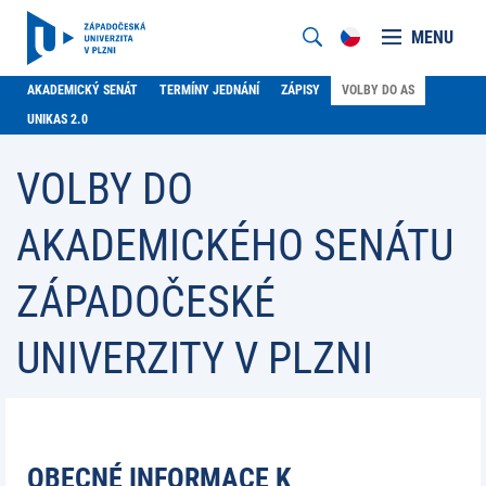
MENU
AKADEMICKÝ SENÁT
TERMÍNY JEDNÁNÍ
ZÁPISY
VOLBY DO AS
UNIKAS 2.0
VOLBY DO
AKADEMICKÉHO SENÁTU
ZÁPADOČESKÉ
UNIVERZITY V PLZNI
OBECNÉ INFORMACE K